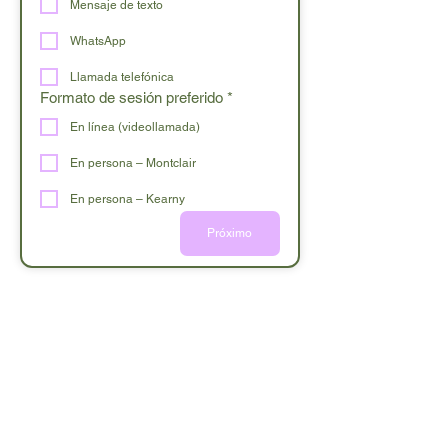
Mensaje de texto
WhatsApp
Llamada telefónica
Formato de sesión preferido
*
En línea (videollamada)
En persona – Montclair
En persona – Kearny
Próximo
Inner Light Psychotherapy and Wellness LLC
Cuidado atento para su bienestar mental y emocional.
Atención a clientes en